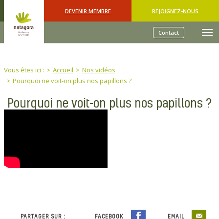
Skip to main content
DEVENIR MEMBRE
REJOIGNEZ-NOUS
Contact
You are here:
Vous êtes ici :
Accueil
Nos vidéos
Pourquoi ne voit-on plus nos papillons ?
Pourquoi ne voit-on plus nos papillons ?
PARTAGER SUR :
FACEBOOK
EMAIL