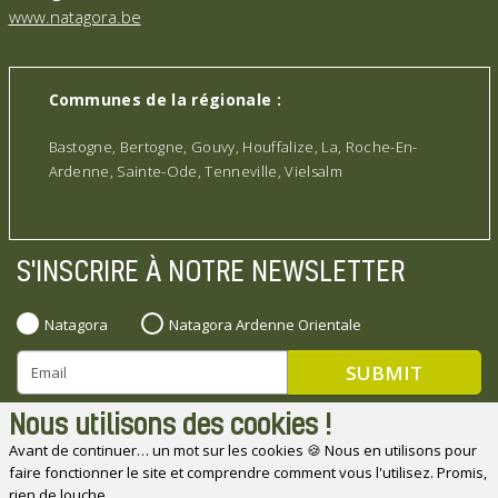
www.natagora.be
Communes de la régionale :
Bastogne, Bertogne, Gouvy, Houffalize, La, Roche-En-
Ardenne, Sainte-Ode, Tenneville, Vielsalm
S'INSCRIRE À NOTRE NEWSLETTER
Natagora
Natagora Ardenne Orientale
Nous utilisons des cookies !
Avant de continuer… un mot sur les cookies 🍪 Nous en utilisons pour
faire fonctionner le site et comprendre comment vous l'utilisez. Promis,
Natagora souhaite remercier ses partenaires
rien de louche